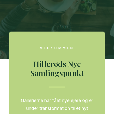
VELKOMMEN
Hillerøds Nye
Samlingspunkt
Gallerierne har fået nye ejere og er
under transformation til et nyt