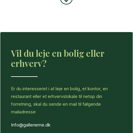
Vil du leje en bolig eller
erhverv?
Er du interesseret i at leje en bolig, et kontor, en
restaurant eller et erhvervslokale til netop din
forretning, skal du sende en mail til følgende
mailadresse
Info@gallerierne.dk